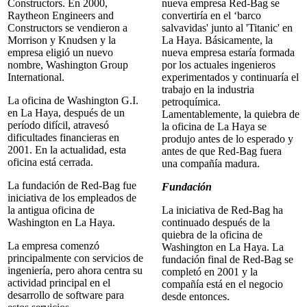
Constructors. En 2000,
nueva empresa Red-Bag se
Raytheon Engineers and
convertiría en el ‘barco
Constructors se vendieron a
salvavidas' junto al 'Titanic' en
Morrison y Knudsen y la
La Haya. Básicamente, la
empresa eligió un nuevo
nueva empresa estaría formada
nombre, Washington Group
por los actuales ingenieros
International.
experimentados y continuaría el
trabajo en la industria
La oficina de Washington G.I.
petroquímica.
en La Haya, después de un
Lamentablemente, la quiebra de
período difícil, atravesó
la oficina de La Haya se
dificultades financieras en
produjo antes de lo esperado y
2001. En la actualidad, esta
antes de que Red-Bag fuera
oficina está cerrada.
una compañía madura.
La fundación de Red-Bag fue
Fundación
iniciativa de los empleados de
la antigua oficina de
La iniciativa de Red-Bag ha
Washington en La Haya.
continuado después de la
quiebra de la oficina de
La empresa comenzó
Washington en La Haya. La
principalmente con servicios de
fundación final de Red-Bag se
ingeniería, pero ahora centra su
completó en 2001 y la
actividad principal en el
compañía está en el negocio
desarrollo de software para
desde entonces.